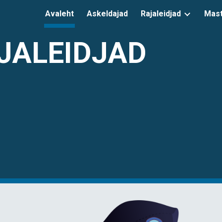
Avaleht
Askeldajad
Rajaleidjad
Mast
ip to main content
Skip to navigat
AJALEIDJAD