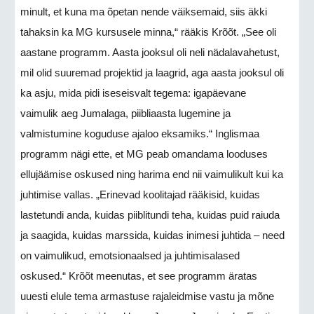
minult, et kuna ma õpetan nende väiksemaid, siis äkki
tahaksin ka MG kursusele minna,“ rääkis Krõõt. „See oli
aastane programm. Aasta jooksul oli neli nädalavahetust,
mil olid suuremad projektid ja laagrid, aga aasta jooksul oli
ka asju, mida pidi iseseisvalt tegema: igapäevane
vaimulik aeg Jumalaga, piibliaasta lugemine ja
valmistumine koguduse ajaloo eksamiks.“ Inglismaa
programm nägi ette, et MG peab omandama looduses
ellujäämise oskused ning harima end nii vaimulikult kui ka
juhtimise vallas. „Erinevad koolitajad rääkisid, kuidas
lastetundi anda, kuidas piiblitundi teha, kuidas puid raiuda
ja saagida, kuidas marssida, kuidas inimesi juhtida – need
on vaimulikud, emotsionaalsed ja juhtimisalased
oskused.“ Krõõt meenutas, et see programm äratas
uuesti elule tema armastuse rajaleidmise vastu ja mõne