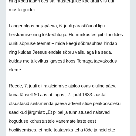
ning kogu laagri ees sai masterguide kaelaräti viis uut
masterguide’i.
Laager algas neljapäeva, 6. juuli pärastlõunal lipu
heiskamise ning lõkkeõhtuga. Hommikustes piiblitundides
uuriti sõpruse teemat – mida keegi sõbrasuhtes hindab
ning kuidas Jeesus endale sõpru valis, aga ka seda,
kuidas me tulevikus igavesti koos Temaga taevakodus
oleme.
Reede, 7. juuli oli rajaleidmise ajaloo osas oluline päev,
kuna täpselt 90 aastat tagasi, 7. juulil 1933. aastal
otsustasid seitsmenda päeva adventistide peakoosoleku
saadikud järgmist: „Et piibel ja tunnistused näitavad
koguduse kohustustele vanemate laste eest
hoolitsemises, et neile teatavaks teha tõde ja neid ette