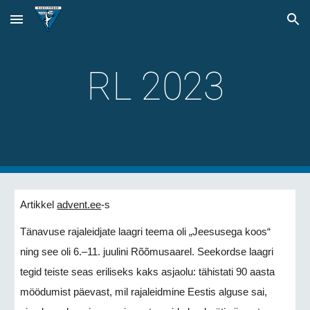
Skip to main content
Skip to navigation
RL 202
3
Artikkel
advent.ee
-s
Tänavuse rajaleidjate laagri teema oli „Jeesusega koos“
ning see oli 6.–11. juulini Rõõmusaarel. Seekordse laagri
tegid teiste seas eriliseks kaks asjaolu: tähistati 90 aasta
möödumist päevast, mil rajaleidmine Eestis alguse sai,