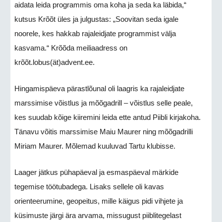
aidata leida programmis oma koha ja seda ka läbida,“
kutsus Krõõt üles ja julgustas: „Soovitan seda igale
noorele, kes hakkab rajaleidjate programmist välja
kasvama.“ Krõõda meiliaadress on
krõõt.lobus(ät)advent.ee.
Hingamispäeva pärastlõunal oli laagris ka rajaleidjate
marssimise võistlus ja mõõgadrill – võistlus selle peale,
kes suudab kõige kiiremini leida ette antud Piibli kirjakoha.
Tänavu võitis marssimise Maiu Maurer ning mõõgadrilli
Miriam Maurer. Mõlemad kuuluvad Tartu klubisse.
Laager jätkus pühapäeval ja esmaspäeval märkide
tegemise töötubadega. Lisaks sellele oli kavas
orienteerumine, geopeitus, mille käigus pidi vihjete ja
küsimuste järgi ära arvama, missugust piiblitegelast