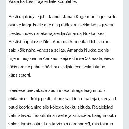
Vaata ka Eesti rajaleidjate kodulehte.
Eesti rajaleidjate juht Jaanus-Janari Kogerman luges selle
otsuse laagrilistele ette ning rääkis rajaleidmise algusest
Eestis, tuues näiteks rajaleidja Amanda Nukka, kes
Eestist pagulusse läks. Amanda Ameerika klubi vormi
said kõik näha Vanessa seljas. Amanda Nukka teenis
hiljem misjonärina Aarikas. Rajaleidmise 90. aastapäeva
tähistamise puhul söödi rajaleidjate endi valmistatud
küpsisetorti.
Reedese päevakava suurim osa oli aga laagrimööbli
ehitamine – kõigepealt tuli metsast tuua materjali, seejärel
puud koorida ning siis köitega kokku siduda. Rajaleidjad
valmistavad mööblit ilma naelte ja kruvideta. Laagrimööbli
valmistamis oskust on tarvis ka camporee’l, mis toimub