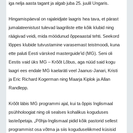
iga nelja aasta tagant ja algab juba 25. juulil Ungaris.
Hingamispäeval on rajaleidjate laagris hea tava, et pärast
jumalateenistust tulevad laagriliste ette kõik klubid ning
räägivad veidi, mida möödunud õppeaastal tehti. Seekord
lõppes klubide tutvustamine varasemast teistmoodi, kuna
ette paluti Eesti värsked masterguide’id (MG). Seni oli
Eestis vaid üks MG – Krõõt Lõbus, aga nüüd said kogu
laagri ees endale MG kaelaräti veel Jaanus-Janari, Kristi
ja Eric Richard Kogerman ning Maarja Kiplok ja Allan
Randlepp.
Krõõt läbis MG programmi ajal, kui ta õppis Inglismaal
psühholoogiat ning oli sealses kohalikus koguduses
lasteõpetaja. „Põhja-Inglismaal pidid kõik pastorid sellest
programmist osa võtma ja siis koguduseliikmed küsisid