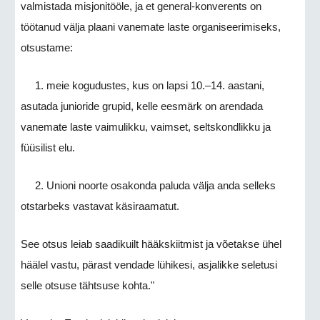
valmistada misjonitööle, ja et general-konverents on
töötanud välja plaani vanemate laste organiseerimiseks,
otsustame:
1. meie kogudustes, kus on lapsi 10.–14. aastani,
asutada junioride grupid, kelle eesmärk on arendada
vanemate laste vaimulikku, vaimset, seltskondlikku ja
füüsilist elu.
2. Unioni noorte osakonda paluda välja anda selleks
otstarbeks vastavat käsiraamatut.
See otsus leiab saadikuilt hääkskiitmist ja võetakse ühel
häälel vastu, pärast vendade lühikesi, asjalikke seletusi
selle otsuse tähtsuse kohta."