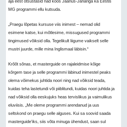
aja eest otsustasid nad koos Jaanus-Janariga ka Eestis
MG programmi ellu kutsuda.
„Praegu lõpetas kursuse viis inimest – nemad olid
esimene katse, kui mõtlesime, missugused programmi
tingimused võiksid olla. Tegelikult liigume vaikselt selle
mustri juurde, mille mina Inglismaal läbisin.“
Krõõt sõnas, et masterguide on rajaleidmise kõige
kõrgem tase ja selle programmi läbinud inimestel peaks
olema võimekus juhtida noori ning nad võiksid teada,
kuidas teha lastetundi või piiblitundi, kuidas noori juhtida ja
nad võiksid olla eeskujuks heas tervislikus ja vaimulikus
eluviisis. „Me oleme programmi arendanud ja uus
seltskond on praegu selle alguses. Kui sa soovid saada
masterguide’iks, siis võta minuga ühendust, saan sul