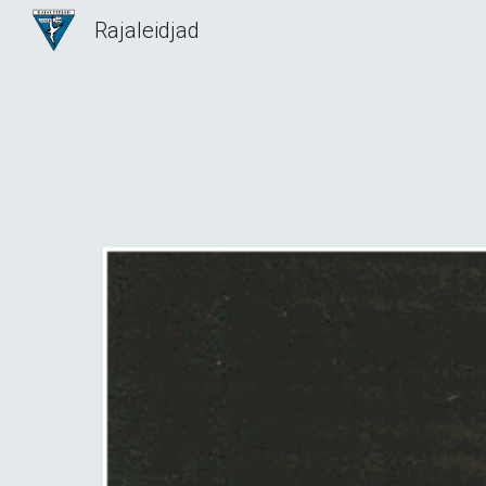
Rajaleidjad
Sk