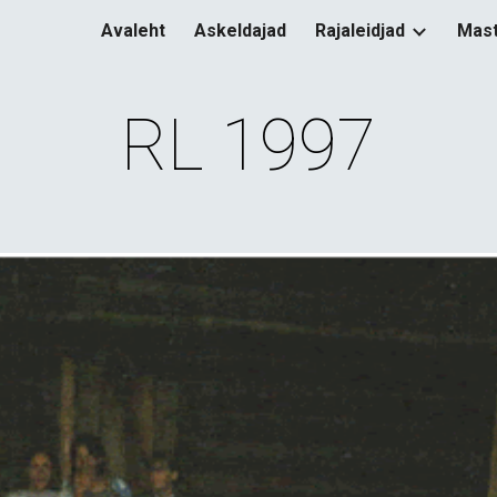
Avaleht
Askeldajad
Rajaleidjad
Mast
ip to main content
Skip to navigat
RL 199
7